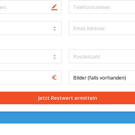
border_color
euro_symbol
Jetzt Restwert ermitteln