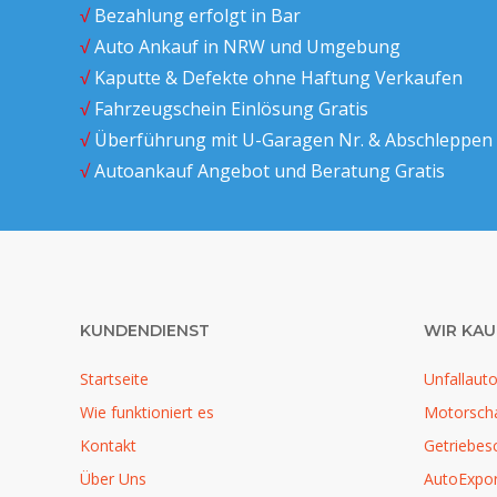
√
Bezahlung erfolgt in Bar
√
Auto Ankauf in NRW und Umgebung
√
Kaputte & Defekte ohne Haftung Verkaufen
√
Fahrzeugschein Einlösung Gratis
√
Überführung mit U-Garagen Nr. & Abschleppen 
√
Autoankauf Angebot und Beratung Gratis
KUNDENDIENST
WIR KAU
Startseite
Unfallaut
Wie funktioniert es
Motorsch
Kontakt
Getriebes
Über Uns
AutoExpor